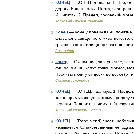
КОНЕЦ
— КОНЕЦ, конца, м. 1. Предел, 
2
дороги. Конец палки. Палка, заостренн
И.Никитин. 2. Предел, последний моме
Толковый словарь Ушакова
Конец
— Конец: Конец&#160; понятие,
3
слова конь священного животного, голо
крыше своего жилища при завершении 
Википедия
конец
— Окончание, завершение, заклю
4
финал, аминь, капут, точка, могила, ма
Прочитать книгу от доски до доски (от
Словарь синонимов
КОНЕЦ
— КОНЕЦ, нца, муж. 1. Предел, 
5
также примыкающая к этому пределу част
верёвки. Положить к. чему н. (прекрати
Толковый словарь Ожегова
КОНЕЦ
— (Rope s end) снасть небольш
6
называется К., закрепленный неподвиж
снасть выбирают или травят . Подать К