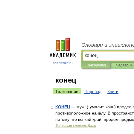
Словари и энциклоп
academic.ru
Толкования
Переводы
конец
Толкование
Перевод
Книги
КОНЕЦ
— муж. (·умалит. конь) предел в
1
противоположное началу. В пространств
потому что всякий край, предел предм
Толковый словарь Даля