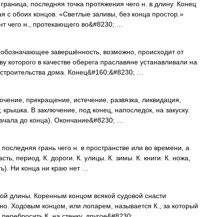
граница, последняя точка протяжения чего н. в длину. Конец
ая с обоих концов. «Светлые заливы, без конца простор.»
нт чего н., протекающего во&#8230; …
 обозначающее завершённость, возможно, происходит от
ву которого в качестве оберега праславяне устанавливали на
строительства дома. Конец&#160;&#8230; …
чение, прекращение, истечение, развязка, ликвидация,
т, крышка. В заключение, под конец, напоследок, на закуску.
 начала до конца). Окончание&#8230; …
последняя грань чего н. в пространстве или во времени, а
ь, период. К. дороги. К. улицы. К. зимы. К. книги. К. ножа,
ть). Ни конца ни краю нет …
ой длины. Коренным концом всякой судовой снасти
но. Ходовым концом, или лопарем, называется К., за который
. перебросить К. на стенку, другое&#8230; …