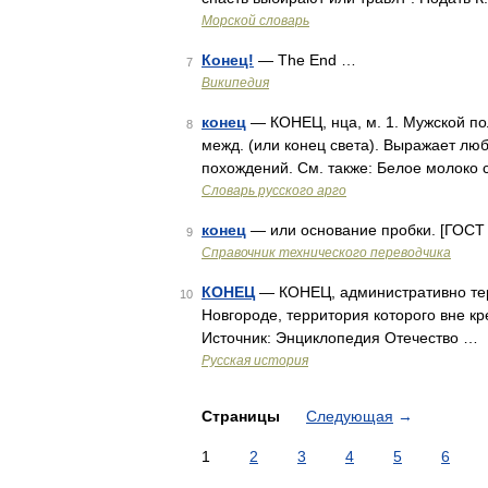
Морской словарь
Конец!
— The End …
7
Википедия
конец
— КОНЕЦ, нца, м. 1. Мужской поло
8
межд. (или конец света). Выражает л
похождений. См. также: Белое молоко 
Словарь русского арго
конец
— или основание пробки. [ГОСТ 
9
Справочник технического переводчика
КОНЕЦ
— КОНЕЦ, административно терр
10
Новгороде, территория которого вне кр
Источник: Энциклопедия Отечество …
Русская история
Страницы
Следующая
→
1
2
3
4
5
6