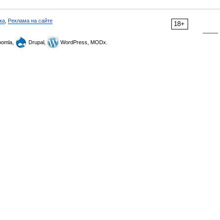
ка
,
Реклама на сайте
18+
omla,
Drupal,
WordPress, MODx.