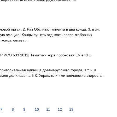
вой орган. 2. Раз Обсчитал клиента в два конца. 3. в зн.
юбую эмоцию. Концы сушить отдыхать после любовных
с конца капает …
Р ИСО 633 2011] Тематики кора пробковая EN end …
иториальная единица древнерусского города, в т. ч. в
емля делилась на 5 К. Управляли ими кончанские старосты.
7
8
9
10
11
12
13